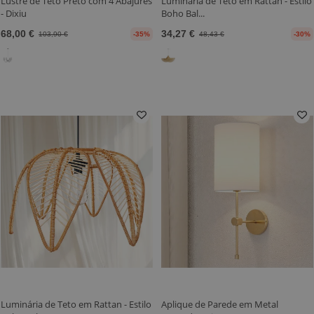
Lustre de Teto Preto com 4 Abajures
Luminária de Teto em Rattan - Estilo
- Dixiu
Boho Bal...
68,00 €
34,27 €
103,90 €
-35%
48,43 €
-30%
Luminária de Teto em Rattan - Estilo
Aplique de Parede em Metal