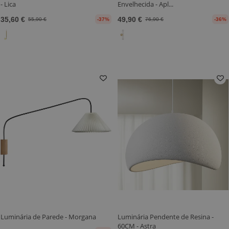
- Lica
Envelhecida - Apl...
35,60 €
49,90 €
55,90 €
-37%
76,90 €
-36%
Luminária de Parede - Morgana
Luminária Pendente de Resina -
60CM - Astra