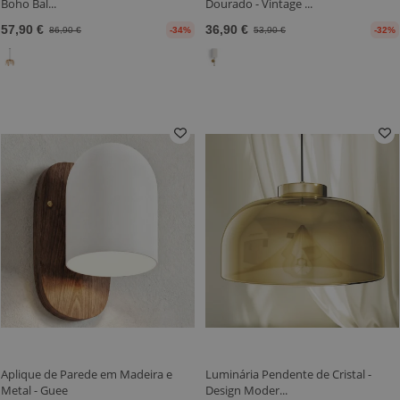
Boho Bal...
Dourado - Vintage ...
57,90 €
36,90 €
86,90 €
-34%
53,90 €
-32%
Aplique de Parede em Madeira e
Luminária Pendente de Cristal -
Metal - Guee
Design Moder...