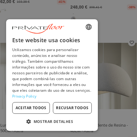
62,00 €
103,38 €
-41%
248,00 €
398,41 €
-38%
ENGLISH
Este website usa cookies
FRENCH
Utilizamos cookies para personalizar
conteúdo, anúncios e analisar nosso
DUTCH
tráfego. Também compartilhamos
informações sobre o uso do nosso site com
GERMAN
nossos parceiros de publicidade e análise,
que podem combiná-las com outras
ITALIAN
informações que você forneceu a eles ou
que eles coletaram do uso de seus serviços.
PORTUGUESE
Privacy Policy
SPANISH
ACEITAR TODOS
RECUSAR TODOS
POLISH
MOSTRAR DETALHES
Luminária Pendente de Resina -
Luminária Pendente de Resina -
50CM - Astra
40CM - Astra
ESTRITAMENTE NECESSÁRIOS