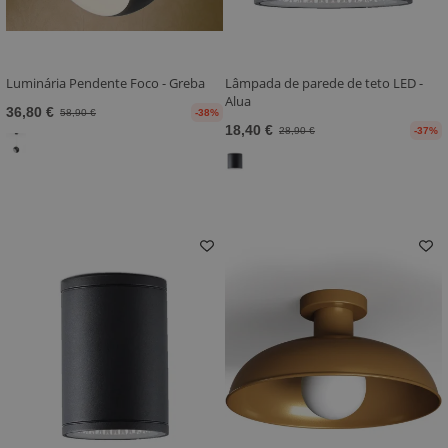
Luminária Pendente Foco - Greba
Lâmpada de parede de teto LED -
Alua
36,80 €
58,90 €
-38%
18,40 €
28,90 €
-37%