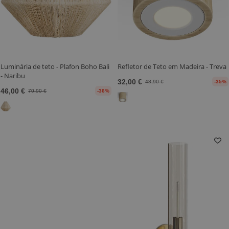
Luminária de teto - Plafon Boho Bali
Refletor de Teto em Madeira - Treva
- Naribu
32,00 €
48,90 €
-35%
46,00 €
70,90 €
-36%