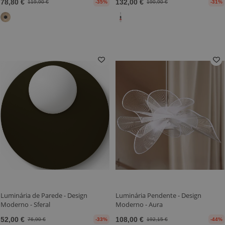
78,80 €
132,00 €
119,90 €
-35%
190,90 €
-31%
Luminária de Parede - Design
Luminária Pendente - Design
Moderno - Sferal
Moderno - Aura
52,00 €
108,00 €
76,90 €
-33%
192,15 €
-44%