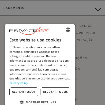
PAGAMENTO
A PRIVATEFLOOR É O PRIMEIRO SITE DE VENDAS
DIRECTAS DE FÁBRICA E COM OFERTAS A PREÇO DE
ENGLISH
Este website usa cookies
CUSTO. MOBILIÁRIO ESTILO, SOFÁS, DECORAÇÃO,
FRENCH
Utilizamos cookies para personalizar
CANDEEIROS E LAREIRAS.
conteúdo, anúncios e analisar nosso
DUTCH
tráfego. Também compartilhamos
DIREITO DE RESCISÃO E DEVOLUÇÕES
informações sobre o uso do nosso site com
GERMAN
nossos parceiros de publicidade e análise,
CONDIÇÕES GERAIS DE VENDA
que podem combiná-las com outras
ITALIAN
informações que você forneceu a eles ou
que eles coletaram do uso de seus serviços.
PORTUGUESE
POLÍTICA DE PRIVACIDADE
Privacy Policy
SPANISH
GERIR OS MEUS COOKIES
ACEITAR TODOS
RECUSAR TODOS
POLISH
@PRIVATEFLOOR.COM 2026
MOSTRAR DETALHES