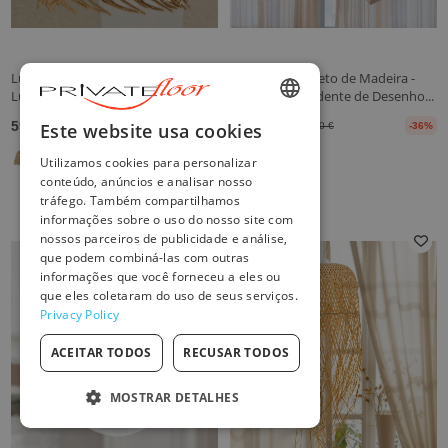
Luminária de Teto de Vime -
Luminária de Teto de Madeira -
Luminária Pendente stile Boho B...
Luminária Pendente de Desenho...
ENGLISH
59,98 €
148,00 €
Este website usa cookies
47,90 €
--25%
229,90 €
-36%
FRENCH
Utilizamos cookies para personalizar
conteúdo, anúncios e analisar nosso
DUTCH
tráfego. Também compartilhamos
informações sobre o uso do nosso site com
GERMAN
nossos parceiros de publicidade e análise,
que podem combiná-las com outras
ITALIAN
informações que você forneceu a eles ou
que eles coletaram do uso de seus serviços.
PORTUGUESE
Privacy Policy
SPANISH
ACEITAR TODOS
RECUSAR TODOS
POLISH
MOSTRAR DETALHES
ESTRITAMENTE NECESSÁRIOS