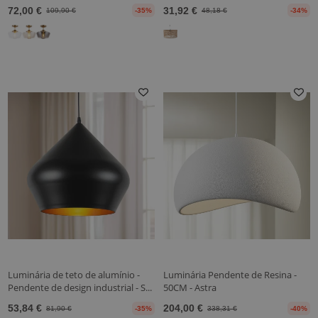
72,00 €
31,92 €
109,90 €
-35%
48,18 €
-34%
Luminária de teto de alumínio -
Luminária Pendente de Resina -
Pendente de design industrial - S...
50CM - Astra
53,84 €
204,00 €
81,90 €
-35%
338,31 €
-40%