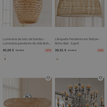
Luminária de teto de bambu -
Lâmpada Pendente em Rattan -
Luminária pendente de stile Boh...
Boho Bali - Capril
40,00 €
38,91 €
74,78 €
-47%
57,90 €
-33%