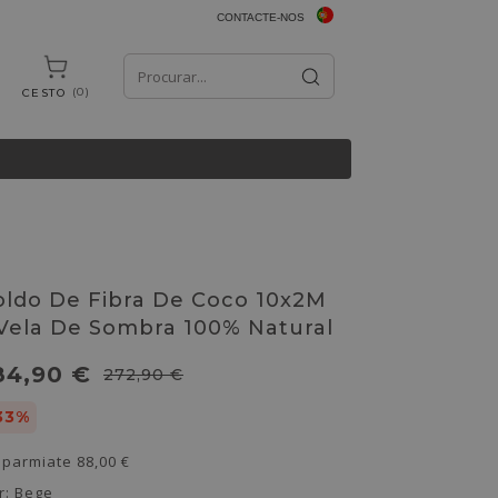
CONTACTE-NOS
0
CESTO
oldo De Fibra De Coco 10x2M
 Vela De Sombra 100% Natural
84,90 €
272,90 €
33%
sparmiate
88,00 €
r:
Bege