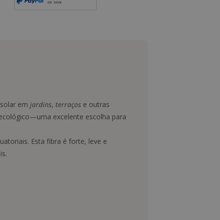
DE 500€
o solar em
jardins
,
terraços
e outras
so ecológico—uma excelente escolha para
oriais. Esta fibra é forte, leve e
is.