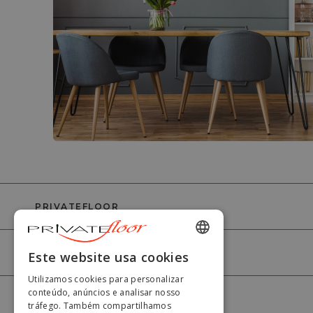
PRIVATEFLOOR
AJUDA
ENGLISH
Este website usa cookies
FRENCH
Utilizamos cookies para personalizar
conteúdo, anúncios e analisar nosso
A MINHA CONTA
DUTCH
tráfego. Também compartilhamos