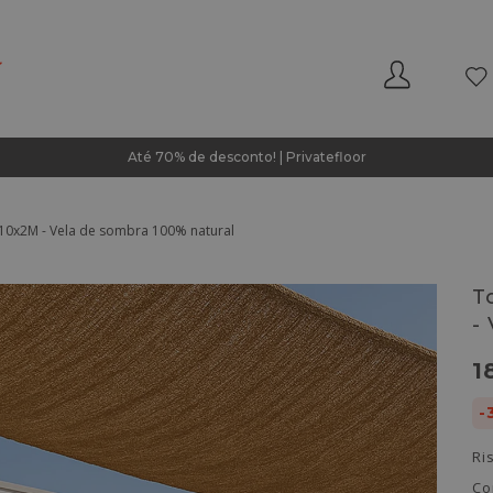
Até 70% de desconto! | Privatefloor
 10x2M - Vela de sombra 100% natural
T
-
1
-
Ri
Co