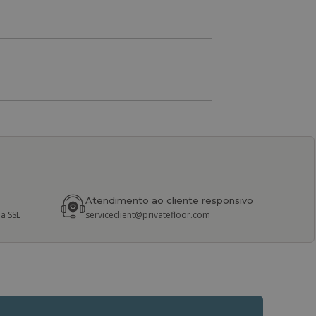
Atendimento ao cliente responsivo
a SSL
serviceclient@privatefloor.com