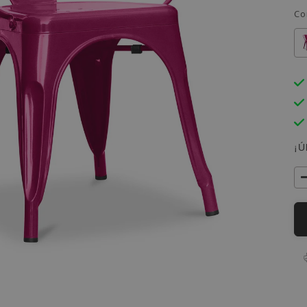
Co
¡Ú