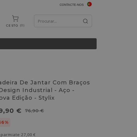
CONTACTE-NOS
0
CESTO
adeira De Jantar Com Braços
 Design Industrial - Aço -
ova Edição - Stylix
9,90 €
76,90 €
36%
sparmiate
27,00 €