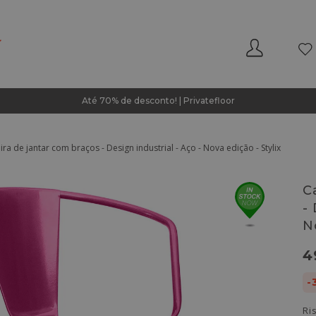
Até 70% de desconto! | Privatefloor
ra de jantar com braços - Design industrial - Aço - Nova edição - Stylix
C
-
N
4
-
Ri