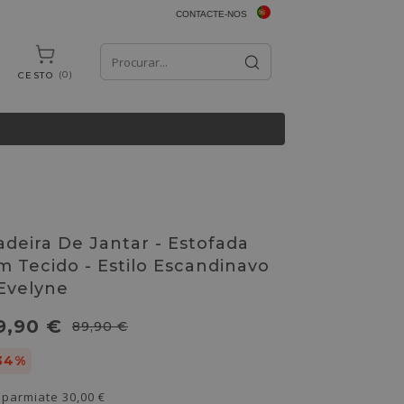
CONTACTE-NOS
0
CESTO
adeira De Jantar - Estofada
m Tecido - Estilo Escandinavo
 Evelyne
9,90 €
89,90 €
34%
sparmiate
30,00 €