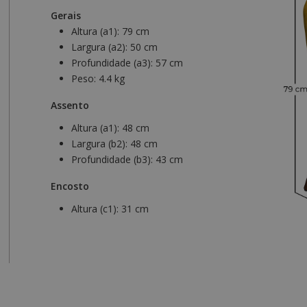
Gerais
Altura (a1):
79 cm
Largura (a2):
50 cm
Profundidade (a3):
57 cm
Peso:
4.4 kg
Assento
Altura (a1):
48 cm
Largura (b2):
48 cm
Profundidade (b3):
43 cm
Encosto
Altura (c1):
31 cm