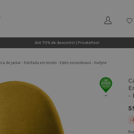
Até 70% de desconto! | Privatefloor
ra de jantar - Estofada em tecido - Estilo escandinavo - Evelyne
C
E
-
5
-
Ri