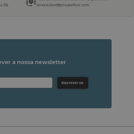
a SSL
serviceclient@privatefloor.com
ver a nossa newsletter
Inscrever-se