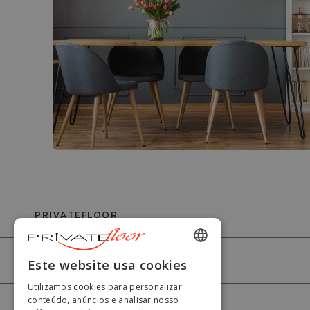
PRIVATEFLOOR
AJUDA
ENGLISH
Este website usa cookies
FRENCH
Utilizamos cookies para personalizar
conteúdo, anúncios e analisar nosso
A MINHA CONTA
DUTCH