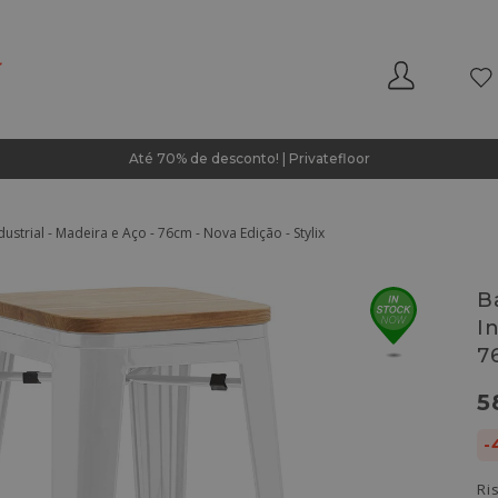
Até 70% de desconto! | Privatefloor
strial - Madeira e Aço - 76cm - Nova Edição - Stylix
B
I
7
5
-
Ri