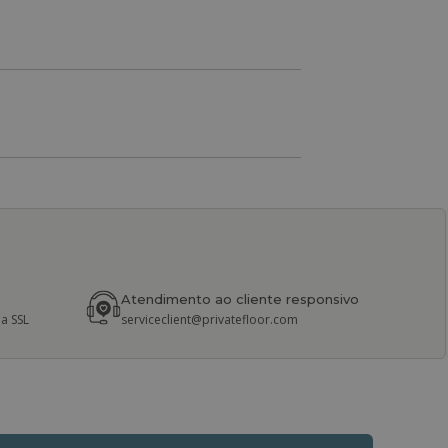
Atendimento ao cliente responsivo
a SSL
serviceclient@privatefloor.com