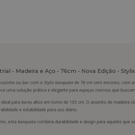
ial - Madeira e Aço - 76cm - Nova Edição - Stylix
a
cozinha
ou
bar
com o
Stylix
banqueta
de 76 cm sem encosto, com as
rece uma solução prática e elegante para
espaços internos
que buscam 
 ideal para
bares
altos em torno de 105 cm. O assento de madeira clar
bilidade e estabilidade para uso diário.
rno, esta
banqueta
combina durabilidade e
design
para aqueles que va