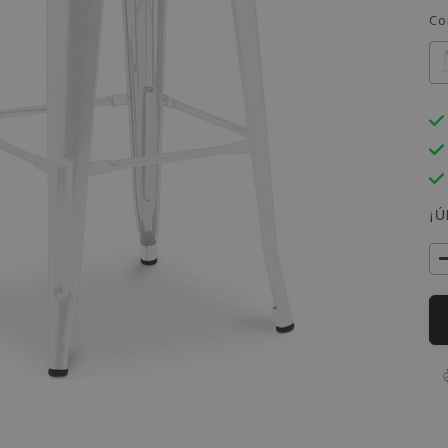
Co
¡Ú