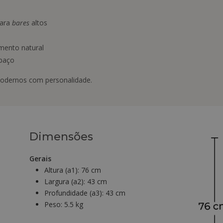
para
bares
altos
mento natural
paço
dernos com personalidade.
Dimensões
Gerais
Altura (a1):
76 cm
Largura (a2):
43 cm
Profundidade (a3):
43 cm
Peso:
5.5 kg