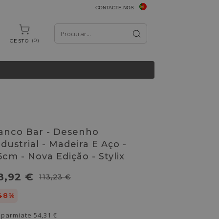
CONTACTE-NOS
0
CESTO
anco Bar - Desenho
ndustrial - Madeira E Aço -
6cm - Nova Edição - Stylix
8,92 €
113,23 €
48%
sparmiate
54,31 €